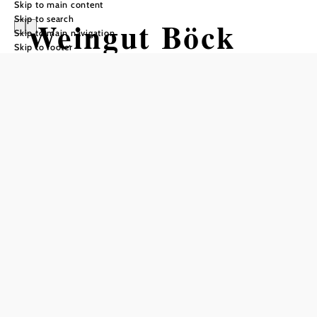
Skip to main content
Skip to search
Weingut Böck
Skip to main navigation
Skip to footer
Reserve a table by phone
Add to favorites
Where good wine is at home!
Our family has been cultivating its own vineyards in
Pfaffstätten, mainly the Sonnberg vineyard, since 1820.
Our 9 hectares of vineyards are located on the slopes of the
Pfaffstättner Kogel on the Thermenlinie. On these south-
facing slopes, the grapes ripen to a special quality and the