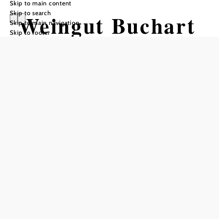
Skip to main content
Skip to search
Weingut Buchart
Skip to main navigation
Skip to footer
Add to favorites
©
Weinbau Buchhart Bad Vöslau
We offer a typical Heurigen buffet with hot and cold
dishes, every Friday we serve Surstelzen. When
"ausg'steckt is" we at BUCHART'S dedicate ourselves to
table and dining culture. At the wine tavern, we like to
serve the right food with a selection of exquisite wines -
down-to-earth and typical for the region.
Our vineyards stretch from Grossau via Gainfarn, Bad-
Vöslau to Sooß and Baden, on the gentle slopes of the
Harzberg in the famous Vienna Woods.
Fertile soil, a good climate, healthy vines and proper care