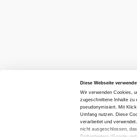
Wienerwald Tourismus GmbH
+43 2231 62176
office@wienerwald.info
Legal notice
Data protection
Diese Webseite verwende
Wir verwenden Cookies, um
Copyright © Wienerwald Tourismus GmbH
zugeschnittene Inhalte zu 
pseudonymisiert. Mit Klic
Umfang nutzen. Diese Cook
verarbeitet und verwendet
nicht ausgeschlossen, da
Drittanbietern (Google und 