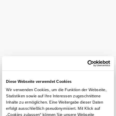
restaurant has a capacity of 160 people. A further 100 seats
are available in the garden during the summer months.
There are 30 seats available in the winter garden, which
can be used all year round.
Amenities
&
facilities
Terrace/guest
garden
More to discover
Zum Goasbuam
Infrastructure
Diese Webseite verwendet Cookies
Discover more
Wir verwenden Cookies, um die Funktion der Webseite,
Current weather in Pfaffstätten
Statistiken sowie auf Ihre Interessen zugeschnittene
Inhalte zu ermöglichen. Eine Weitergabe dieser Daten
Today, 10.08.2026
28° to 35°
erfolgt ausschließlich pseudonymisiert. Mit Klick auf
„Cookies zulassen“ können Sie unsere Webseite