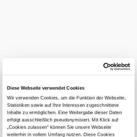
The butcher's shop that is so successful today was founded
as early as 1918 by August Ströbel in Totzenbach.
Through a marriage, the takeover of the former butcher's
shop Knödler in Tullnerbach took place in 1955 - and thus
the starting signal for the company Rudolf Ströbel KG in
Tullnerbach.
More to discover
Fleischhauerei Ströbl
Gastronomy
Discover more
Current weather in Tullnerbach-
Diese Webseite verwendet Cookies
Lawies
Wir verwenden Cookies, um die Funktion der Webseite,
Statistiken sowie auf Ihre Interessen zugeschnittene
Today, 09.08.2026
26° to 31°
Inhalte zu ermöglichen. Eine Weitergabe dieser Daten
erfolgt ausschließlich pseudonymisiert. Mit Klick auf
Mainly clear
„Cookies zulassen“ können Sie unsere Webseite
Wind speed
3,5 km/h
weiterhin in vollem Umfang nutzen. Diese Cookies