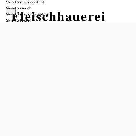
Skip to main content
Skip to search
Fleischhauerei
Skip to main navigation
Skip to footer
Ströbl
Add to favorites
The family business of Fleischhauerei Ströbl in
Tullnerbach-Lawies has been in operation for generations -
always where high-quality meat and sausage products are
concerned. Their high-quality products - such as beef and
pork exclusively from Lower Austria - are distributed from
the location in the heart of the Vienna Woods. This is also
where a commercial kitchen has been located since 2013,
specializing in fresh, healthy cuisine from the region. It
supplies surrounding kindergartens and elementary schools
with designated vital cuisine.