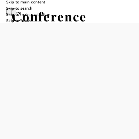
Skip to main content
Skip to search
Conference
Skip to main navigation
Skip to footer
Center
Laxenburg
Add to favorites
The Conference Center Laxenburg, once the residence of
Maria Theresa, is a stylish event location on the edge of
Laxenburg Palace Park, near Vienna. With its historic
beauty and modern infrastructure, it offers the perfect
setting for a variety of events, from congresses and
conferences to gala dinners, concerts, Christmas parties
and weddings. The heart of the location is the Oval Hall,
surrounded by the historic state rooms Marschallzimmer I