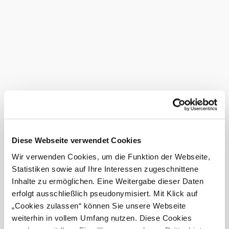
for resting - benches, hammocks, meadows, various
covered seating areas
There is ample parking opposite the fun park at the sports
field.
PS: In the summer months there is also a kiosk with drinks
and other refreshments.
More to discover
Generationenspielplatz "Funpark Sollenau"
Leisure activities
Discover more
Diese Webseite verwendet Cookies
Current weather in Sollenau
Wir verwenden Cookies, um die Funktion der Webseite,
Statistiken sowie auf Ihre Interessen zugeschnittene
Today, 07.08.2026
22° to 31°
Inhalte zu ermöglichen. Eine Weitergabe dieser Daten
erfolgt ausschließlich pseudonymisiert. Mit Klick auf
Light rain
„Cookies zulassen“ können Sie unsere Webseite
Wind speed
4,1 km/h
weiterhin in vollem Umfang nutzen. Diese Cookies