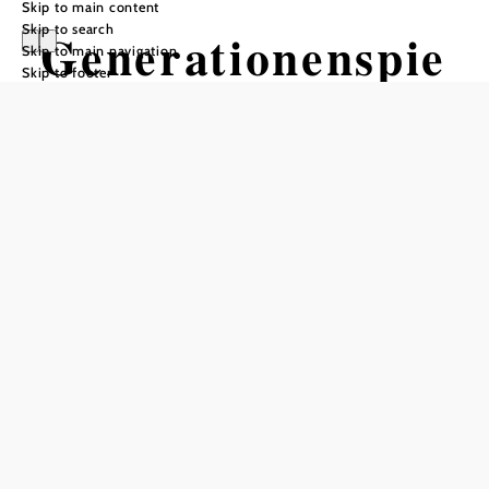
Skip to main content
Skip to search
Generationenspie
Skip to main navigation
Skip to footer
lplatz "Funpark
Sollenau"
Add to favorites
The intergenerational playground "Funpark Sollenau" was
built in 2013 and is designed for all age groups.
The fun park offers:
Play areas with equipment such as swings, slides,
trampoline, ropeway, obstacle course ...
small water playground
Soccer and basketball court