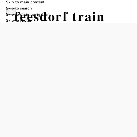
Skip to main content
Skip to search
Teesdorf train
Skip to main navigation
Skip to footer
station
Add to favorites
Teesdorf station is located in the middle of extensive
vineyards and fields in the market town of the same name
in the Lower Austrian district of Baden. A covered waiting
shelter protects rail travelers from wind and weather, and
there are plenty of parking spaces in the surrounding area.
Route information
The Teesdorf stop is on the Inner Aspangbahn line.