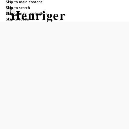
Skip to main content
Skip to search
Heuriger
Skip to main navigation
Skip to footer
Weinbau
Gasslwasinger
Add to favorites
As organic winegrowers, the Wasinger family not only
treats nature with care, but also demonstrates a great sense
of attention to detail when looking after their wine tavern
in Gießhübel. For example, the decorations and flowers are
always arranged according to the season. The food is also
selected according to the season and has a regional focus -
the nut bread and pastries are even homemade. The wines
typical of the Thermenregion are served from high-quality