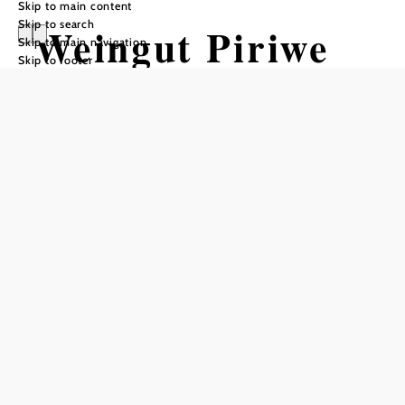
Skip to main content
Skip to search
Weingut Piriwe
Skip to main navigation
Skip to footer
Add to favorites
The winemaking history of the Piriwe family goes back
four generations. In 1990, Josef Piriwe took over the
management of the winery, which includes more than nine
hectares of the best vineyards around Traiskirchen,
Pfaffstätten and Gumpoldskirchen.
"With attention to physiological maturity and terroir, we
produce authentic wines of the highest quality in our cellar,
whereby the grape variety and location are clearly
recognizable. The special natural conditions and our many
years of experience enable us to produce exceptional
Prädikat wines in addition to dry red and white wines."