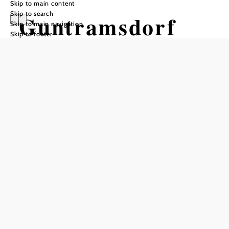
Skip to main content
Skip to search
Guntramsdorf
Skip to main navigation
Skip to footer
Opening hours
Mon, Tue, and Fri: 7:00 a.m.–12:00 p.m. Thursday: 7:00
a.m.–12:00 p.m. and 1:00 p.m.–7:00 p.m. Wednesday:
Closed to the public
Add to favorites
The well-known wine village of Guntramsdorf is located
in the southern Thermenregion Vienna Woods. At the end
of July, the so-called "Jakobi-Tage" take place every year,