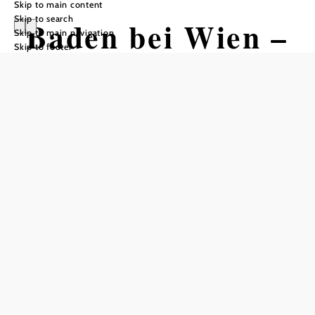
Skip to main content
Skip to search
Baden bei Wien –
Skip to main navigation
Skip to footer
Beethoven
Spazierweg nach
Gumpoldskirche
n
Hiking tour Starting from
Rudolfshof, Baden
Distance: 13,48 km
Duration: 3:45 h