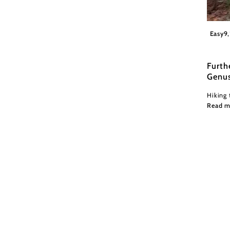
Wiener
Easy
9
Furth
Genu
Hiking 
Read m