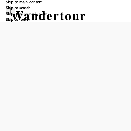
Skip to main content
Skip to search
Wandertour
Skip to main navigation
Skip to footer
Kohlreithberg
über Pameth,
Maria Anzbach
Hiking tour Starting from
"Marketplace" Maria Anzbach
Difficulty: Moderate
Distance: 8,05 km
Duration: 4:10 h
Ascent: 327 m elevation gain
Descent: 327 m elevation gain
Add to favorites