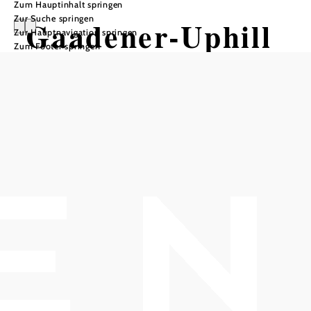
Zum Hauptinhalt springen
Zur Suche springen
Gaadener-Uphill
Zur Hauptnavigation springen
Zum Footer springen
Mountainbiketour ausgehend von
Einstiegstelle Gaaden
Schwierigkeit: leicht
Distanz: 4,06 km
Dauer: 0:55 h
Aufstieg: 327 Hm
Abstieg: 20 Hm
In Merkliste speichern