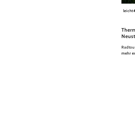
Wiener
leicht
Therm
Neust
Radtou
mehr e