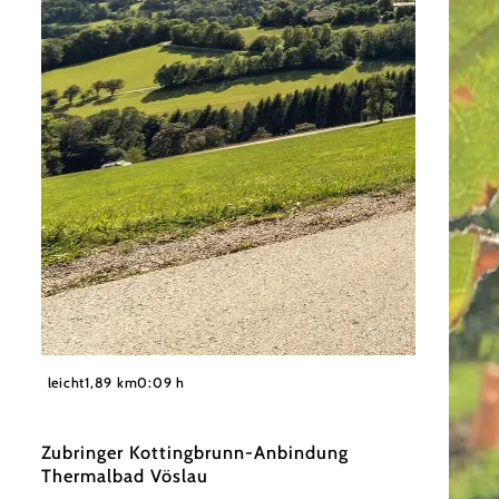
©
Wienerwald Tourismus GmbH / Christoph Kerschbaum
leicht
1,89 km
0:09 h
Zubringer Kottingbrunn-Anbindung
Thermalbad Vöslau