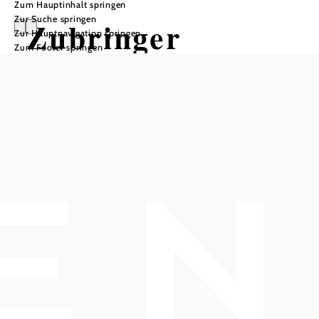
Zum Hauptinhalt springen
Zur Suche springen
Zubringer
Zur Hauptnavigation springen
Zum Footer springen
EuroVelo9-
Gumpoldskirche
n
Mountainbiketour ausgehend von
EuroVelo9
Schwierigkeit: leicht
Distanz: 2,06 km
Dauer: 0:12 h
Aufstieg: 35 Hm
Abstieg: 1 Hm
In Merkliste speichern