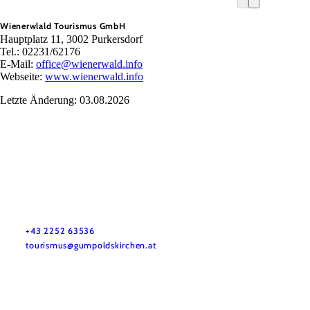
Wienerwlald Tourismus GmbH
Hauptplatz 11, 3002 Purkersdorf
Tel.: 02231/62176
E-Mail:
office@wienerwald.info
Webseite:
www.wienerwald.info
Letzte Änderung: 03.08.2026
Tourismusbüro Gumpoldskirchen
Haben Sie Fragen? Wir helfen Ihnen gerne weiter.
+43 2252 63536
tourismus@gumpoldskirchen.at
Datenschutz
Impressum
Haftungsausschluss