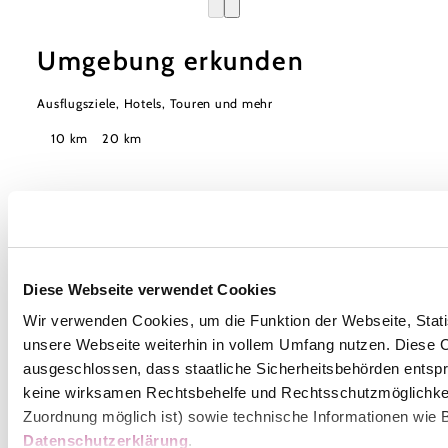
Umgebung erkunden
Ausflugsziele, Hotels, Touren und mehr
Suchradius
10 km
20 km
Diese Webseite verwendet Cookies
Wienerwald Tourismus GmbH
Wir verwenden Cookies, um die Funktion der Webseite, Statis
+43 2231 62176
office@wienerwald.info
unsere Webseite weiterhin in vollem Umfang nutzen. Diese Co
ausgeschlossen, dass staatliche Sicherheitsbehörden entspr
keine wirksamen Rechtsbehelfe und Rechtsschutzmöglichkei
Zuordnung möglich ist) sowie technische Informationen wie B
Impressum
Datenschutz
Haftungsausschluss
Datenschutzerklärung
.
Barrierefreiheitserklärung
LE/LEADER 23-27