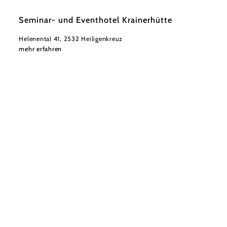
©
wienerwald-tourismus_artur-cisar-erlach
Seminar- und Eventhotel Krainerhütte
Helenental 41, 2532 Heiligenkreuz
mehr erfahren