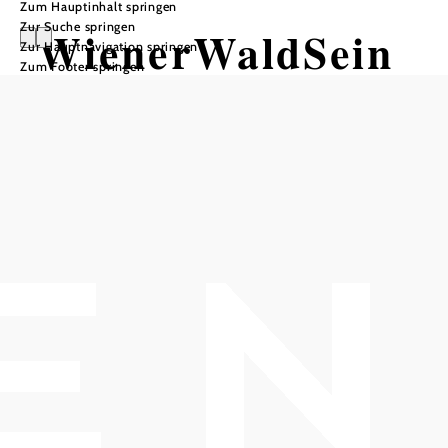
Zum Hauptinhalt springen
Zur Suche springen
WienerWaldSein
Zur Hauptnavigation springen
Zum Footer springen
Einatmen, ausatmen, ankommen im
Waldmoment: Ein Führungserlebnis
der besonderen Art
Seminar- und Eventhotel Krainerhütte, 2532 Heiligenkreuz