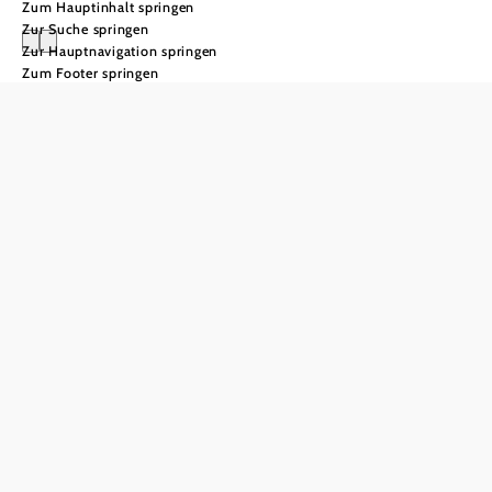
Zum Hauptinhalt springen
Zur Suche springen
Zur Hauptnavigation springen
Zum Footer springen
WienerWaldSein
Einatmen,
ausatmen,
ankommen
Waldbaden der
besonderen Art