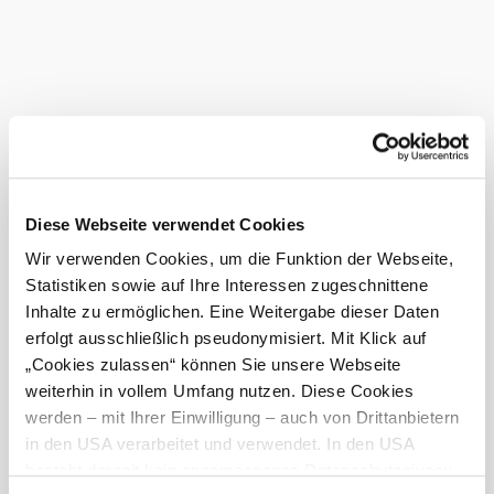
extensive practice facility, we have all the prerequisites for
varied rounds of golf and the best training opportunities.
Look forward to the cozy clubhouse with sun terrace and
let our staff advise you on getting into golf, courses,
membership, children's camps and equipment.
We look forward to your visit!
Current weather in Laab im Walde
Diese Webseite verwendet Cookies
Today, 06.08.2026
25° to 32°
Wir verwenden Cookies, um die Funktion der Webseite,
Cloudy
Statistiken sowie auf Ihre Interessen zugeschnittene
Wind speed
4,6 km/h
Inhalte zu ermöglichen. Eine Weitergabe dieser Daten
erfolgt ausschließlich pseudonymisiert. Mit Klick auf
Tomorrow, 07.08.2026
20° to 29°
„Cookies zulassen“ können Sie unsere Webseite
weiterhin in vollem Umfang nutzen. Diese Cookies
Light rain shower
Wind speed
3,7 km/h
werden – mit Ihrer Einwilligung – auch von Drittanbietern
in den USA verarbeitet und verwendet. In den USA
besteht derzeit kein angemessenes Datenschutzniveau,
Discover the area