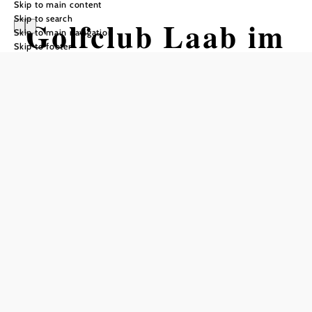
Skip to main content
Skip to search
Golfclub Laab im
Skip to main navigation
Skip to footer
Walde
Add to favorites
In the heart of the Vienna Woods you will find our family-
run golf club for everyone - from beginners to long-time
golfers, everyone feels equally at home here. Getting
started in golf is made easy with us: every Sunday at 12:00
noon we offer a free taster session, just give us a call or
send us an e-mail. Experienced golf professionals offer
individual course appointments at any time to obtain a
license to play.
With our "Challenge" and "Compact" golf courses and the