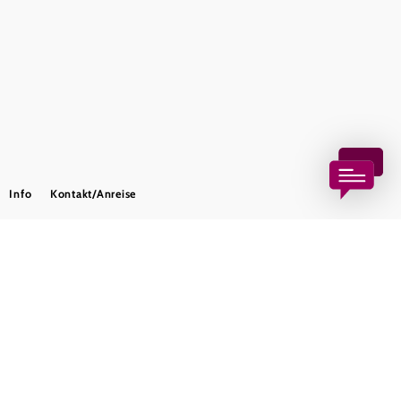
Presse
Team
B2B-Partner
Impressum
Datenschutz
Haftungsausschluss
LE/LEADER 23-27
Barrierefreiheitserklärung
Info
Kontakt/Anreise
Copyright © Wienerwald Tourismus GmbH