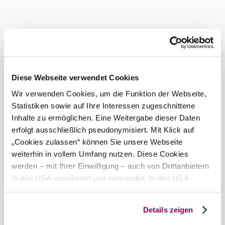
der weitläufigen Übungsanlage sind alle Voraussetzungen
für abwechslungsreiche Golfrunden und beste
Trainingsmöglichkeiten gegeben. Freuen Sie sich auf das
gemütliche Clubhaus mit Sonnenterrasse und lassen Sie
sich von unseren Mitarbeitern über den Einstieg in den
Golfsport, Kurse, Mitgliedschaft, Kindercamps und
Ausrüstung beraten.
Wir freuen uns auf Ihren Besuch!
Diese Webseite verwendet Cookies
Das aktuelle Wetter in Laab im
Wir verwenden Cookies, um die Funktion der Webseite,
Walde
Statistiken sowie auf Ihre Interessen zugeschnittene
Inhalte zu ermöglichen. Eine Weitergabe dieser Daten
erfolgt ausschließlich pseudonymisiert. Mit Klick auf
Heute, 10.08.2026
25° bis 33°
„Cookies zulassen“ können Sie unsere Webseite
weiterhin in vollem Umfang nutzen. Diese Cookies
bewölkt
Windgeschwindigkeit
3,5 km/h
werden – mit Ihrer Einwilligung – auch von Drittanbietern
in den USA verarbeitet und verwendet. In den USA
Morgen, 11.08.2026
22° bis 30°
besteht derzeit kein angemessenes Datenschutzniveau,
und es ist nicht ausgeschlossen, dass staatliche
Details zeigen
bewölkt
Sicherheitsbehörden entsprechende Anordnungen
Windgeschwindigkeit
3,3 km/h