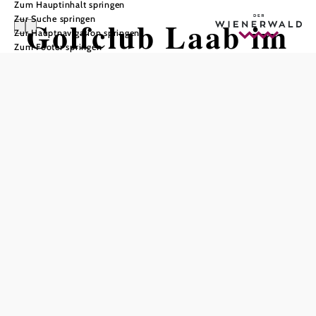
Zum Hauptinhalt springen
Zur Suche springen
Golfclub Laab im
Zur Hauptnavigation springen
Zum Footer springen
Walde
In Merkliste speichern
Im Herzen des Wienerwaldes finden Sie unseren familiären
Golfclub für alle – vom Einsteiger bis zum langjährigen
Golfer, jeder fühlt sich hier gleichermaßen zu Hause. Der
Einstieg in den Golfsport wird bei uns leicht gemacht:
jeden Sonntag um 12:00 Uhr bieten wir ein Gratis-
Schnuppern an, Anruf oder E-Mail genügt. Erfahrene
Golf-Professionals bieten jederzeit individuelle
Kurstermine zur Erlangung der Spiel-Lizenz.
Mit unseren Golfplätzen „Challenge“ und „Compact“ und