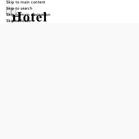
Skip to main content
Skip to search
Hotel
Skip to main navigation
Skip to footer
Lengbachhof
Add to favorites
The Lengbachhof Gaststube is a popular meeting place
meeting place for hotel guests as well as for guests
from the surrounding area. The restaurant is in the new
Lengbachhof design, in a friendly, modern line,
modern style. The home-style as well as innovative