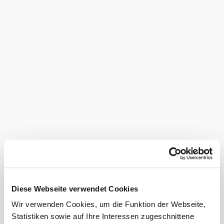
moderne Restaurantküche sorgt mit hohem kulinarischem
Qualitätsanspruch für besondere Geschmackserlebnisse.
Ausstattung
Nächtigung
möglich
Parkplatz
Seminarraum
Terrasse/Gastgarten
Bankomatkassa
Busse willkommen
©
Bei uns finden Sie auch
Hotel Lengbachhof
Hotel Lengbachhof
Diese Webseite verwendet Cookies
Unterkunft
mehr erfahren
Wir verwenden Cookies, um die Funktion der Webseite,
Das aktuelle Wetter in Altlengbach
Statistiken sowie auf Ihre Interessen zugeschnittene