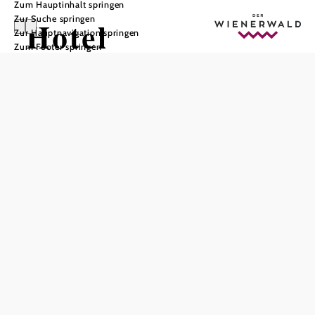
Zum Hauptinhalt springen
Zur Suche springen
Hotel
Zur Hauptnavigation springen
Zum Footer springen
Lengbachhof
In Merkliste speichern
Die Lengbachhof Gaststube ist ein beliebter
Treffpunkt für Hotelgäste ebenso wie für Gäste
aus der Umgebung. Die Gaststube ist im neuen
Lengbachhof-Design, in freundlich-moderner Linie,
gestaltet. Die gutbürgerlich ebenso wie innovativ-