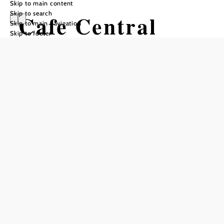
Skip to main content
Skip to search
Cafe Central
Skip to main navigation
Skip to footer
Add to favorites
MORNING, NOON, EVENING. ALWAYS!
Café Central in Baden near Vienna is a place that offers the
right drink at any time of day and in any weather. Whether
it's a hot cup of coffee in the morning, a warming hot
chocolate on a cold day or a refreshing Aperol Spritz after
a long day at work - everyone will find the right drink to
suit their mood here.
Coffee house classics and more
In addition to the classic coffee specialties that are a must