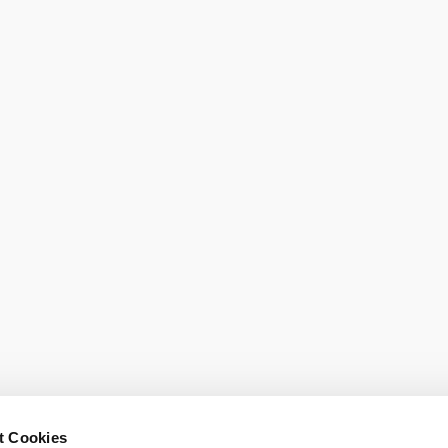
den
Prospekte be
t Cookies