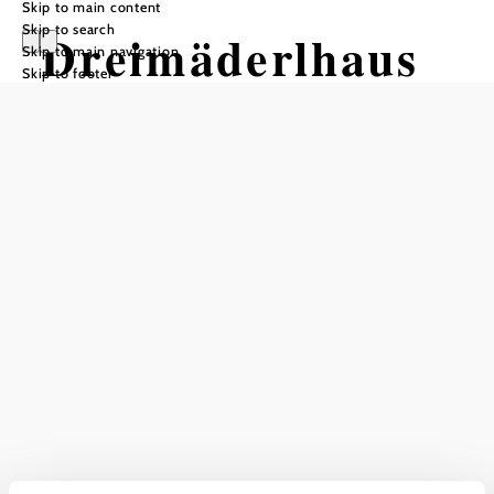
Skip to main content
Skip to search
Dreimäderlhaus
Skip to main navigation
Skip to footer
Wolfsgraben
Add to favorites
Always worth a visit!
Current weather in Wolfsgraben
Today, 09.08.2026
17° to 30°
Cloudy