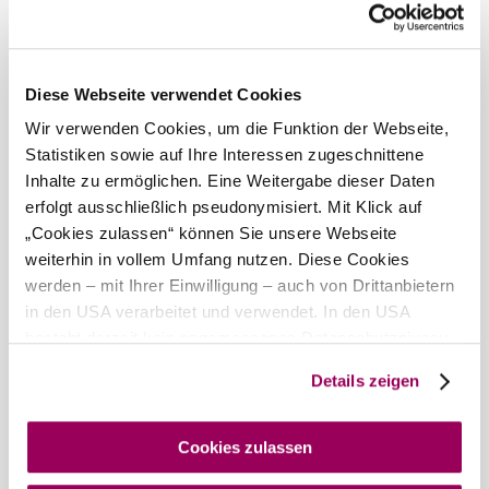
Wind speed
3,5 km/h
Tomorrow, 10.08.2026
19° to 34°
Diese Webseite verwendet Cookies
Cloudy
Wir verwenden Cookies, um die Funktion der Webseite,
Wind speed
2,4 km/h
Statistiken sowie auf Ihre Interessen zugeschnittene
Inhalte zu ermöglichen. Eine Weitergabe dieser Daten
Discover the area
erfolgt ausschließlich pseudonymisiert. Mit Klick auf
„Cookies zulassen“ können Sie unsere Webseite
Attractions, hotels, tours &amp; more
weiterhin in vollem Umfang nutzen. Diese Cookies
Search
10 km
20 km
werden – mit Ihrer Einwilligung – auch von Drittanbietern
radius
in den USA verarbeitet und verwendet. In den USA
null
besteht derzeit kein angemessenes Datenschutzniveau,
und es ist nicht ausgeschlossen, dass staatliche
Details zeigen
Sicherheitsbehörden entsprechende Anordnungen
gegenüber den Drittanbietern (Google und Meta
Platforms, Inc.) treffen, um Zugriff auf Daten zu Kontroll-
Cookies zulassen
und Überwachungszwecken zu erhalten. Dagegen gibt es
Wienerwald Tourismus GmbH