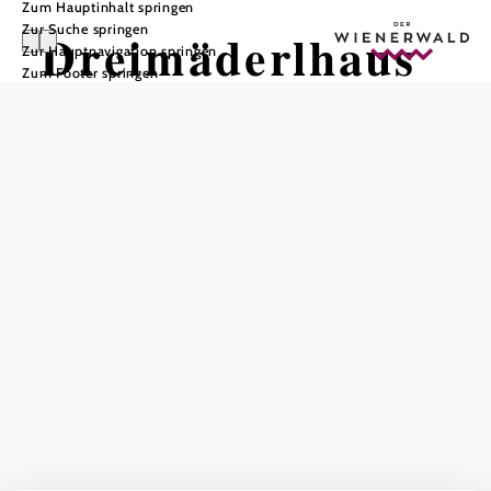
Zum Hauptinhalt springen
Zur Suche springen
Dreimäderlhaus
Zur Hauptnavigation springen
Zum Footer springen
Wolfsgraben
In Merkliste speichern
Immer einen Besucht wert!
Das aktuelle Wetter in Wolfsgraben
Heute, 06.08.2026
25° bis 31°
bewölkt