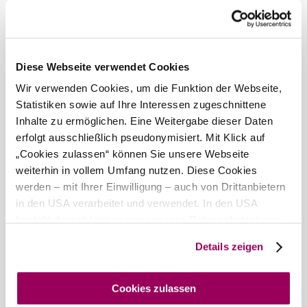
Windgeschwindigkeit
2,8 km/h
Morgen, 07.08.2026
20° bis 29°
Diese Webseite verwendet Cookies
bewölkt
Windgeschwindigkeit
3,9 km/h
Wir verwenden Cookies, um die Funktion der Webseite,
Statistiken sowie auf Ihre Interessen zugeschnittene
Umgebung erkunden
Inhalte zu ermöglichen. Eine Weitergabe dieser Daten
erfolgt ausschließlich pseudonymisiert. Mit Klick auf
„Cookies zulassen“ können Sie unsere Webseite
Ausflugsziele, Hotels, Touren und mehr
weiterhin in vollem Umfang nutzen. Diese Cookies
Suchradius
10 km
20 km
werden – mit Ihrer Einwilligung – auch von Drittanbietern
in den USA verarbeitet und verwendet. In den USA
besteht derzeit kein angemessenes Datenschutzniveau,
und es ist nicht ausgeschlossen, dass staatliche
Details zeigen
Sicherheitsbehörden entsprechende Anordnungen
gegenüber den Drittanbietern (Google und Meta
Platforms, Inc.) treffen, um Zugriff auf Daten zu Kontroll-
Cookies zulassen
Wienerwald Tourismus GmbH
und Überwachungszwecken zu erhalten. Dagegen gibt es
+43 2231 62176