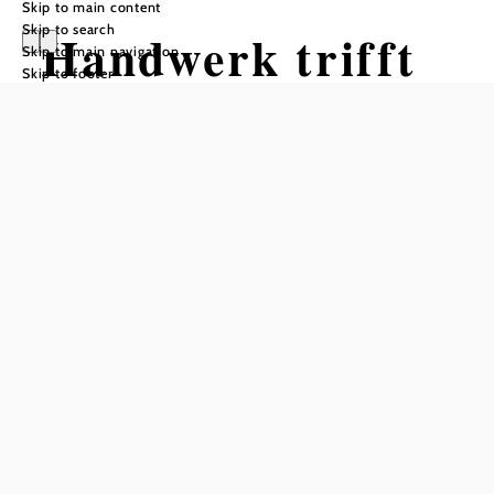
Skip to main content
Skip to search
Handwerk trifft
Skip to main navigation
Skip to footer
kulinarische
Vielfalt
Opening hours
Reserve a table by phone
Außerhalb des Mittagstisch-Angebots kein a-la-Carte
Betrieb