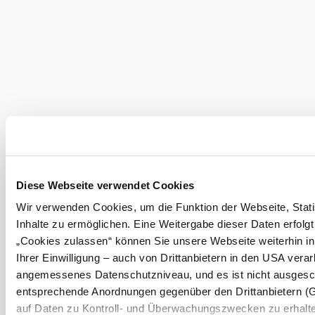
Wienerwald Tourismus GmbH
+43 2231 62176
office@wienerwald.info
Order brochures
Newsletter abonnieren
Diese Webseite verwendet Cookies
Legal notice
Data protection
Wir verwenden Cookies, um die Funktion der Webseite, Stati
Inhalte zu ermöglichen. Eine Weitergabe dieser Daten erfolgt
„Cookies zulassen“ können Sie unsere Webseite weiterhin i
Ihrer Einwilligung – auch von Drittanbietern in den USA vera
angemessenes Datenschutzniveau, und es ist nicht ausgesch
entsprechende Anordnungen gegenüber den Drittanbietern (Goo
auf Daten zu Kontroll- und Überwachungszwecken zu erhalt
Copyright © Wienerwald Tourismus GmbH