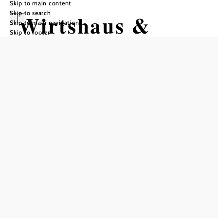
Skip to main content
Skip to search
Wirtshaus &
Skip to main navigation
Skip to footer
Pension "Zum
Schreiber"
Opening hours
From 01.01. to 31.12.
Monday
10:00 - 00:00
Thursday
10:00 - 00:00
Friday
10:00 - 00:00
Saturday
09:00 - 00:00
Sunday
09:00 - 00:00