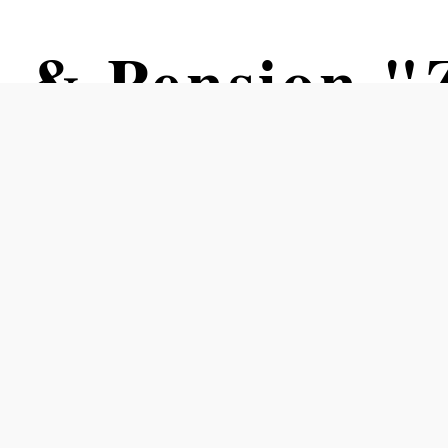
s & Pension 
"