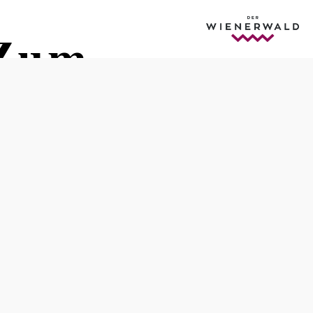
"Zum
Öffnungszeiten
vom 01.01. bis zum 31.12.
Montag
10:00 - 00:00 Uhr
Donnerstag
10:00 - 00:00 Uhr
Freitag
10:00 - 00:00 Uhr
Samstag
09:00 - 00:00 Uhr