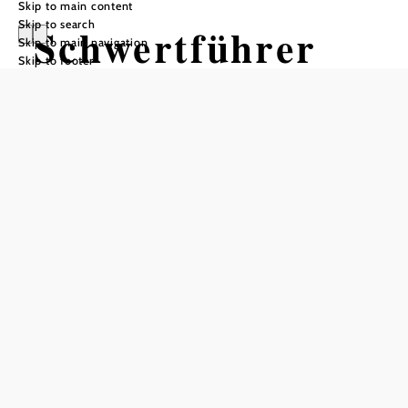
Skip to main content
Skip to search
Schwertführer
Skip to main navigation
Skip to footer
"35"
Opening hours
Reserve a table by phone
Wine sales daily from 8 a.m. to 7 p.m.; wine tavern: Sat
and Sun starting at 3 p.m.
Add to favorites