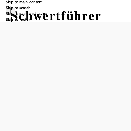
Skip to main content
Skip to search
Schwertführer
Skip to main navigation
Skip to footer
"35"
Add to favorites
In a family business, everyone helps out, but everyone has
their favorite spot, whether it's the vineyard, the cellar or the
office.
Anyone who thinks of bread and a cold snack when they
hear the word "traditional" is absolutely right! However,
they have built on the basic idea of the wine tavern as a
cultural asset: Contemporary, hip & innovative dishes
adorn their Heurigen buffet and because you can be a little
more modern with a clear conscience, numerous wheat-