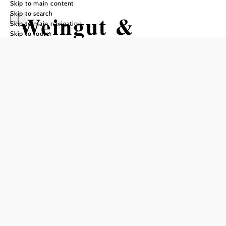
Skip to main content
Skip to search
Weingut &
Skip to main navigation
Skip to footer
Heuriger Breyer
Reserve a table by phone
Add to favorites
Welcome to the Breyer Winery!
The Breyer winery is located in the middle of the spa town
of Baden, south of Vienna. Our family is the 5th
generation of winegrowers and has dedicated itself entirely