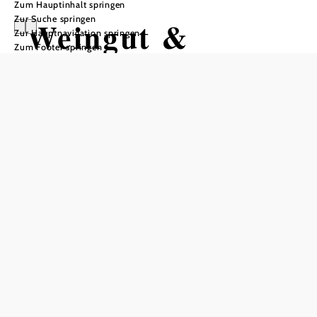
Zum Hauptinhalt springen
Zur Suche springen
Weingut &
Zur Hauptnavigation springen
Zum Footer springen
Heuriger Breyer
Tisch telefonisch reservieren
In Merkliste speichern
Willkommen am Weingut Breyer!
Das Weingut Breyer liegt inmitten der Kurstadt Baden,
südlich von Wien. Unsere Familie betreibt in 5. Generation
Weinbau und hat sich ganz den traditionellen Sorten der