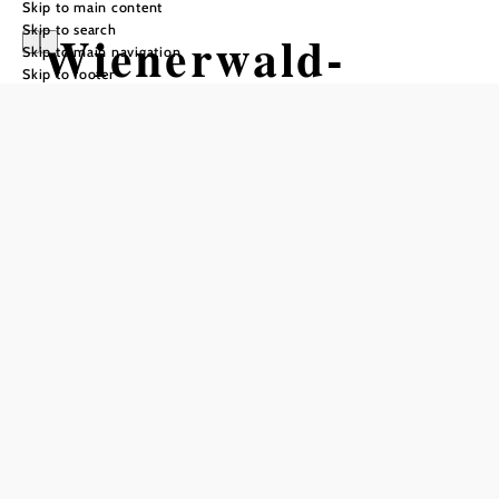
Skip to main content
Skip to search
Wienerwald-
Skip to main navigation
Skip to footer
Radrunde
Etappe 4 -
Kaumberg bis
Baden
Cycling tour Starting from Kaumberg
Difficulty: Moderate
Distance: 62,51 km
Duration: 4:46 h
Ascent: 339 m elevation gain
Descent: 542 m elevation gain