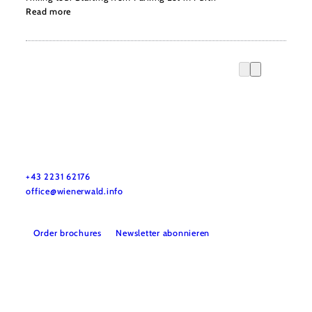
Read more
Wienerwald Tourismus GmbH
+43 2231 62176
office@wienerwald.info
Order brochures
Newsletter abonnieren
Legal notice
Data protection