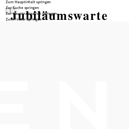
Zum Hauptinhalt springen
Zur Suche springen
Jubiläumswarte
Zur Hauptnavigation springen
Zum Footer springen
Berndorf
In Merkliste speichern
Der Berndorfer Hausberg Guglzipf (472m) mit seinem
Aussichtsturm, der einladenden Gastwirtschaft und den tollen
Freizeitanlagen zählt zu den beliebtesten Ausflugszielen der
Region!
Zur Gastwirtschaft "Waldhütte"...
null
Jubiläumswarte
Berndorf