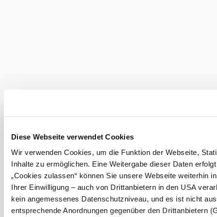
null
Wienerwald Tourismus GmbH
+43 2231 62176
office@wienerwald.info
Diese Webseite verwendet Cookies
Impressum
Datenschutz
Haftungsausschluss
Barrierefreiheitserklärung
LE/LEADER 23-27
Wir verwenden Cookies, um die Funktion der Webseite, Stati
Inhalte zu ermöglichen. Eine Weitergabe dieser Daten erfolgt
„Cookies zulassen“ können Sie unsere Webseite weiterhin i
Ihrer Einwilligung – auch von Drittanbietern in den USA vera
kein angemessenes Datenschutzniveau, und es ist nicht aus
entsprechende Anordnungen gegenüber den Drittanbietern (Goo