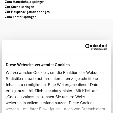
Zum Hauptinhalt springen
Zur Suche springen
Zur Hauptnavigation springen
Zum Footer springen
Wienerwald Tourismus GmbH
+43 2231 62176
office@wienerwald.info
Impressum
Datenschutz
Haftungsausschluss
Diese Webseite verwendet Cookies
Barrierefreiheitserklärung
LE/LEADER 23-27
Wir verwenden Cookies, um die Funktion der Webseite,
Statistiken sowie auf Ihre Interessen zugeschnittene
Inhalte zu ermöglichen. Eine Weitergabe dieser Daten
erfolgt ausschließlich pseudonymisiert. Mit Klick auf
„Cookies zulassen“ können Sie unsere Webseite
weiterhin in vollem Umfang nutzen. Diese Cookies
werden – mit Ihrer Einwilligung – auch von Drittanbietern
Copyright © Wienerwald Tourismus GmbH