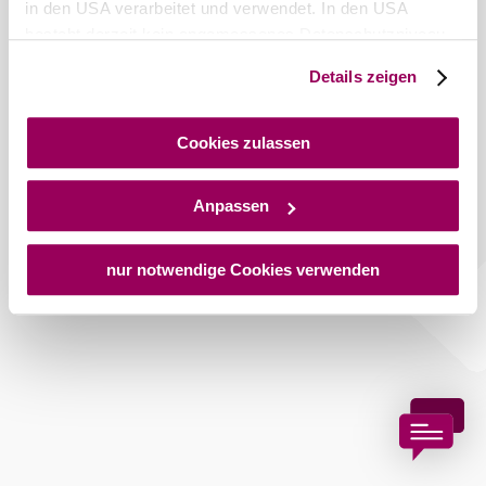
in den USA verarbeitet und verwendet. In den USA
besteht derzeit kein angemessenes Datenschutzniveau,
und es ist nicht ausgeschlossen, dass staatliche
Details zeigen
Sicherheitsbehörden entsprechende Anordnungen
gegenüber den Drittanbietern (Google und Meta
Platforms, Inc.) treffen, um Zugriff auf Daten zu Kontroll-
Cookies zulassen
und Überwachungszwecken zu erhalten. Dagegen gibt es
keine wirksamen Rechtsbehelfe und
Anpassen
Rechtsschutzmöglichkeiten. Zudem werden von den
USA keine geeigneten Garantien für den Schutz
personenbezogener Daten gewährt. Wir geben nur Ihre
nur notwendige Cookies verwenden
IP-Adresse (in gekürzter Form, sodass keine eindeutige
Zuordnung möglich ist) sowie technische Informationen
wie Browser, Internetanbieter, Endgerät und
Bildschirmauflösung an Google bzw. an. Meta weiter.
Weitere Details zu Cookies und einer möglichen späteren
Deaktivierung finden Sie in unserer
Datenschutzerklärung
.