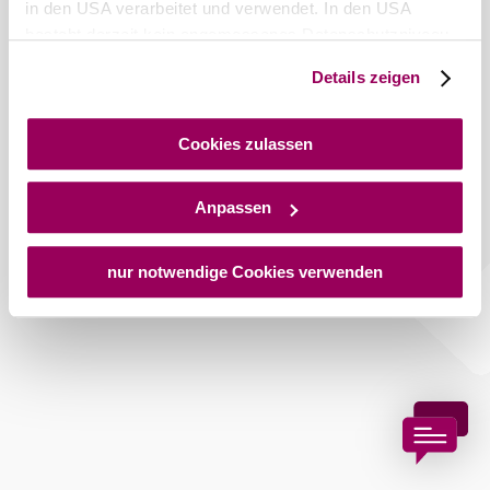
in den USA verarbeitet und verwendet. In den USA
besteht derzeit kein angemessenes Datenschutzniveau,
und es ist nicht ausgeschlossen, dass staatliche
Details zeigen
Sicherheitsbehörden entsprechende Anordnungen
gegenüber den Drittanbietern (Google und Meta
Platforms, Inc.) treffen, um Zugriff auf Daten zu Kontroll-
Cookies zulassen
und Überwachungszwecken zu erhalten. Dagegen gibt es
keine wirksamen Rechtsbehelfe und
Anpassen
Rechtsschutzmöglichkeiten. Zudem werden von den
USA keine geeigneten Garantien für den Schutz
personenbezogener Daten gewährt. Wir geben nur Ihre
nur notwendige Cookies verwenden
IP-Adresse (in gekürzter Form, sodass keine eindeutige
Zuordnung möglich ist) sowie technische Informationen
wie Browser, Internetanbieter, Endgerät und
Bildschirmauflösung an Google bzw. an. Meta weiter.
Weitere Details zu Cookies und einer möglichen späteren
Deaktivierung finden Sie in unserer
Datenschutzerklärung
.