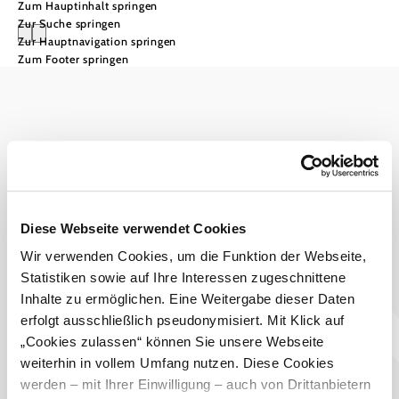
Zum Hauptinhalt springen
Zur Suche springen
Zur Hauptnavigation springen
Zum Footer springen
Wienerwald Tourismus GmbH
+43 2231 62176
office@wienerwald.info
Impressum
Datenschutz
Haftungsausschluss
Diese Webseite verwendet Cookies
Barrierefreiheitserklärung
LE/LEADER 23-27
Wir verwenden Cookies, um die Funktion der Webseite,
Statistiken sowie auf Ihre Interessen zugeschnittene
Inhalte zu ermöglichen. Eine Weitergabe dieser Daten
erfolgt ausschließlich pseudonymisiert. Mit Klick auf
„Cookies zulassen“ können Sie unsere Webseite
weiterhin in vollem Umfang nutzen. Diese Cookies
werden – mit Ihrer Einwilligung – auch von Drittanbietern
Copyright © Wienerwald Tourismus GmbH