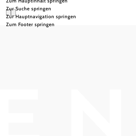
Zum Hauptinhalt springen
Zur Suche springen
Zur Hauptnavigation springen
Zum Footer springen
Wienerwald Tourismus GmbH
+43 2231 62176
office@wienerwald.info
Impressum
Datenschutz
Haftungsausschluss
LE/LEADER 23-27
Copyright © Wienerwald Tourismus GmbH