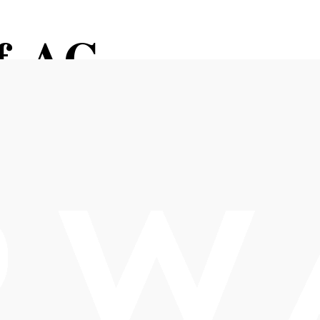
f AG
Öffnungszeiten
Tisch telefonisch reservieren
Montag bis Freitag bis 15 Uhr geöffnet
Öffnungszeiten Küche
Montag bis Freitag bis 14:30 Uhr