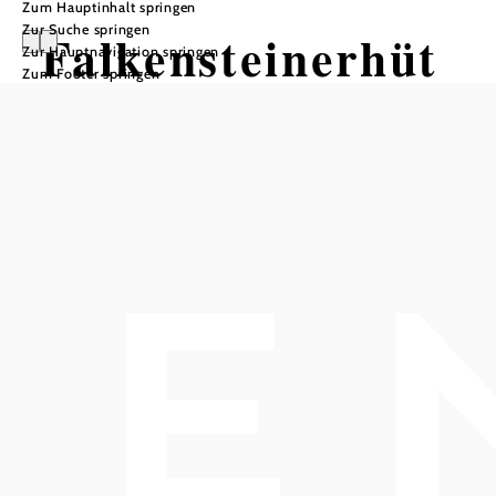
Zum Hauptinhalt springen
Zur Suche springen
Falkensteinerhüt
Zur Hauptnavigation springen
Zum Footer springen
te
In Merkliste speichern
Am Osthang des langgestreckten Bergkammes "Hasenriegel"
oder auch "Hasenriedl" genannt, liegt die Falkensteinerhütte,
welche zu den ältesten Gebäuden im Schöpflgebiet zählt.
: Von 01.07.2024 bis 02.09.2024 ist
Achtung
Sommerpause!
Seehöhe: 642m