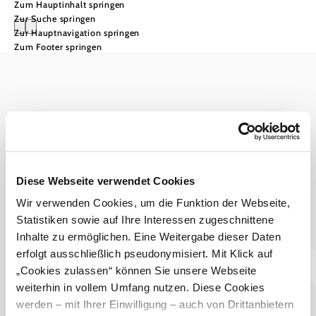
Zum Hauptinhalt springen
Zur Suche springen
Zur Hauptnavigation springen
Zum Footer springen
Wienerwald Tourismus GmbH
+43 2231 62176
office@wienerwald.info
Impressum
Datenschutz
Haftungsausschluss
Diese Webseite verwendet Cookies
Barrierefreiheitserklärung
LE/LEADER 23-27
Wir verwenden Cookies, um die Funktion der Webseite,
Statistiken sowie auf Ihre Interessen zugeschnittene
Inhalte zu ermöglichen. Eine Weitergabe dieser Daten
erfolgt ausschließlich pseudonymisiert. Mit Klick auf
„Cookies zulassen“ können Sie unsere Webseite
weiterhin in vollem Umfang nutzen. Diese Cookies
werden – mit Ihrer Einwilligung – auch von Drittanbietern
Copyright © Wienerwald Tourismus GmbH