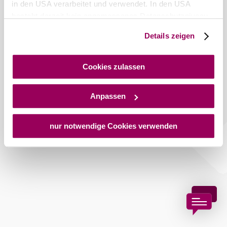
in den USA verarbeitet und verwendet. In den USA
besteht derzeit kein angemessenes Datenschutzniveau,
und es ist nicht ausgeschlossen, dass staatliche
Details zeigen
Sicherheitsbehörden entsprechende Anordnungen
gegenüber den Drittanbietern (Google und Meta
Platforms, Inc.) treffen, um Zugriff auf Daten zu Kontroll-
Cookies zulassen
und Überwachungszwecken zu erhalten. Dagegen gibt es
keine wirksamen Rechtsbehelfe und
Anpassen
Rechtsschutzmöglichkeiten. Zudem werden von den
USA keine geeigneten Garantien für den Schutz
personenbezogener Daten gewährt. Wir geben nur Ihre
nur notwendige Cookies verwenden
IP-Adresse (in gekürzter Form, sodass keine eindeutige
Zuordnung möglich ist) sowie technische Informationen
wie Browser, Internetanbieter, Endgerät und
Bildschirmauflösung an Google bzw. an. Meta weiter.
Weitere Details zu Cookies und einer möglichen späteren
Deaktivierung finden Sie in unserer
Datenschutzerklärung
.