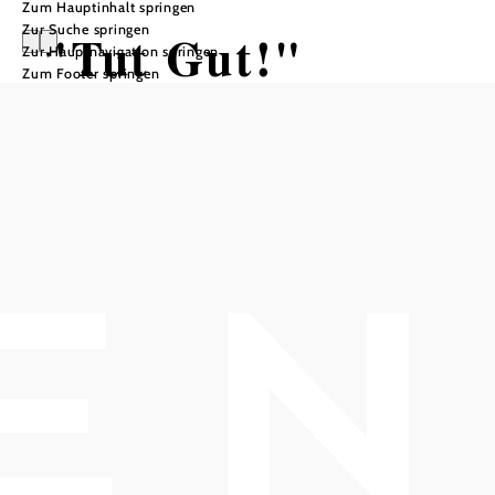
Zum Hauptinhalt springen
Zur Suche springen
"Tut Gut!"
Zur Hauptnavigation springen
Zum Footer springen
Schritteweg
Enzesfeld-
Lindabrunn_Rou
te 2
Wandertour ausgehend von
Brunnenplatz
Distanz: 3,27 km
Dauer: 0:50 h
Aufstieg: 53 Hm