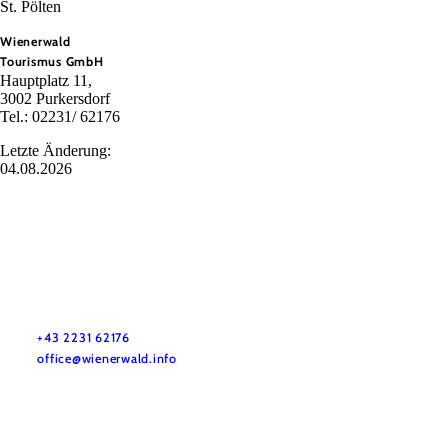
St. Pölten
Wienerwald
Tourismus GmbH
Hauptplatz 11,
3002 Purkersdorf
Tel.: 02231/ 62176
Letzte Änderung:
04.08.2026
Wienerwald Tourismus GmbH
+43 2231 62176
office@wienerwald.info
Impressum
Datenschutz
Haftungsausschluss