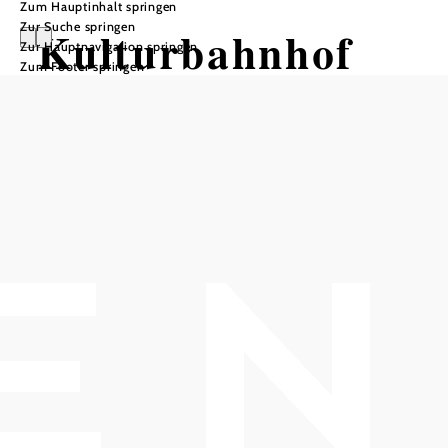
Zum Hauptinhalt springen
Zur Suche springen
Kulturbahnhof
Zur Hauptnavigation springen
Zum Footer springen
Altenmarkt-
Thenneberg
Anfrage übermitteln
In Merkliste speichern
Kulturbahnhof Altenmarkt-Thenneberg