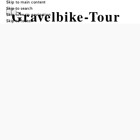
Skip to main content
Skip to search
Gravelbike-Tour
Skip to main navigation
Skip to footer
Laaben Tal
Mountain bike tour Starting from
Neulengbach
Distance: 48,49 km
Duration: 4:45 h
Ascent: 682 m elevation gain
Descent: 682 m elevation gain
Add to favorites