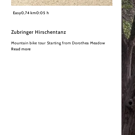
©
Wienerwald Tourismus GmbH / Christoph Kerschbaum
Easy
0,74 km
0:05 h
Zubringer Hirschentanz
Mountain bike tour Starting from Dorothea Meadow
Read more