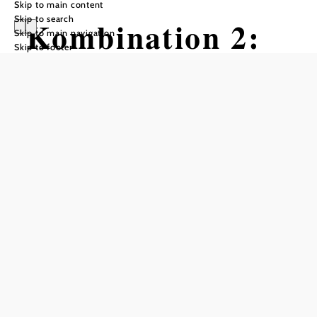
Skip to main content
Skip to search
Kombination 2:
Skip to main navigation
Skip to footer
Thermenradweg
(EuroVelo 9) und
Weingartenradw
eg
Cycling tour Starting from Swimming
Distance: 34,95 km
Duration: 2:23 h
Ascent: 87 m elevation gain
Descent: 87 m elevation gain