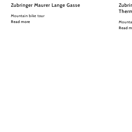
Zubringer Maurer Lange Gasse
Zubri
Therm
Mountain bike tour
Read more
Mountai
Read m