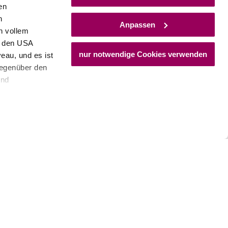
en
h
Anpassen
n vollem
n den USA
nur notwendige Cookies verwenden
eau, und es ist
gegenüber den
und
den Schutz
dass keine
ieter, Endgerät
einer möglichen