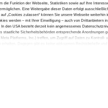
 die Funktion der Webseite, Statistiken sowie auf Ihre Interess
ermöglichen. Eine Weitergabe dieser Daten erfolgt ausschließlic
k auf „Cookies zulassen“ können Sie unsere Webseite weiterhin i
ies werden – mit Ihrer Einwilligung – auch von Drittanbietern i
. In den USA besteht derzeit kein angemessenes Datenschutzniv
ss staatliche Sicherheitsbehörden entsprechende Anordnungen 
Meta Platforms, Inc.) treffen, um Zugriff auf Daten zu Kontroll- 
rhalten. Dagegen gibt es keine wirksamen Rechtsbehelfe und
n. Zudem werden von den USA keine geeigneten Garantien für 
den
ewährt. Wir geben nur Ihre IP-Adresse (in gekürzter Form, so
ch ist) sowie technische Informationen wie Browser, Internetanb
n Google bzw. an. Meta weiter. Weitere Details zu Cookies und 
nden Sie in unserer
Datenschutzerklärung
.