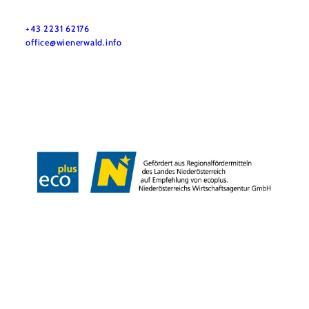
Wienerwald Tourismus GmbH
+43 2231 62176
office@wienerwald.info
Impressum
Datenschutz
Haftungsausschluss
Barrierefreiheitserklärung
LE/LEADER 23-27
Copyright © Wienerwald Tourismus GmbH