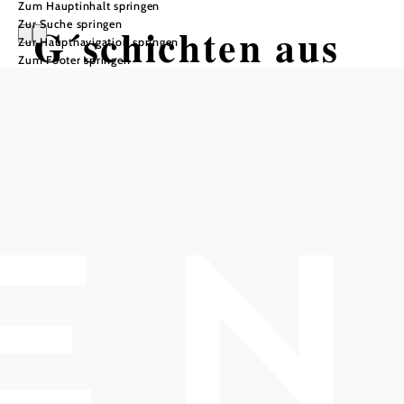
Zum Hauptinhalt springen
Zur Suche springen
G´schichten aus
Zur Hauptnavigation springen
Zum Footer springen
dem Wienerwald.
Der Wanderweg -
Etappe 1
Wandertour ausgehend von
Haltstelle Baden bei Wien Strandbad
Schwierigkeit: mittel
Distanz: 17,00 km
Dauer: 5:30 h
Aufstieg: 431 Hm
Abstieg: 342 Hm
In Merkliste speichern