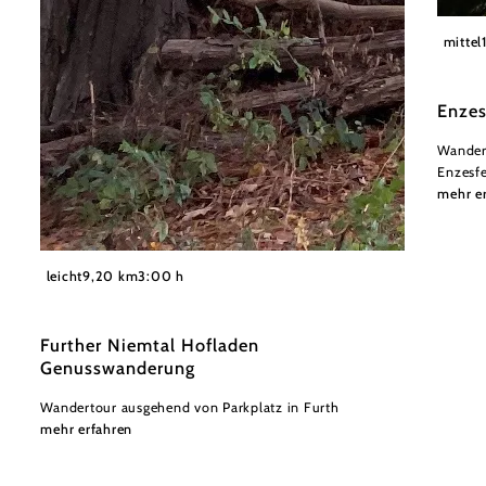
Wiener
mittel
Enzes
Wander
Enzesf
mehr e
©
Wienerwald
leicht
9,20 km
3:00 h
Further Niemtal Hofladen
Genusswanderung
Wandertour ausgehend von Parkplatz in Furth
mehr erfahren