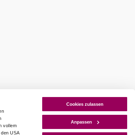
Cookies zulassen
en
h
Anpassen
n vollem
n den USA