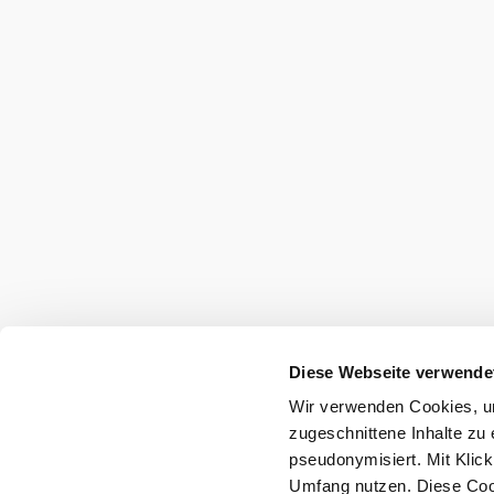
Umgebung erkun
Ausflugsziele, Hotels, Touren und mehr
Suchradius
10 km
20 km
null
Diese Webseite verwende
Wir verwenden Cookies, um
zugeschnittene Inhalte zu 
pseudonymisiert. Mit Klic
Umfang nutzen. Diese Cook