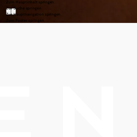
Zum Hauptinhalt springen
Zur Suche springen
Zur Hauptnavigation springen
Zum Footer springen
Unterkünfte
Ankommen &
Wohlfühlen
In Klosterneuburg finden
Besucher:innen
vielfältige
Übernachtungsmöglichkeiten
– von Hotels und