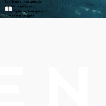
Zum Hauptinhalt springen
Zur Suche springen
Zur Hauptnavigation springen
Zum Footer springen
Schwimmen &
Baden
Schwimmen
& Baden
Ob
entspannter
Badetag
,
sportliches