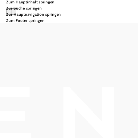
Zum Hauptinhalt springen
Zur Suche springen
Zur Hauptnavigation springen
Zum Footer springen
Unterkünfte
Unterkünfte
Ob gemütliches Hotel,
familiäre Pension,
modernes Appartement
oder naturnaher
Campingplatz –
Klosterneuburg bietet